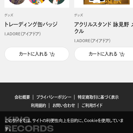
グッズ
グッズ
トレーディング缶バッジ
アクリルスタンド 詠見野 
クル
I.ADORE（アイアドア）
I.ADORE（アイアドア）
カートに入れる
カートに入れる
会社概要
プライバシーポリシー
特定商取引に基づく表示
利用規約
お問い合わせ
ご利用ガイド
KING
このサイトでは、サイトの利便性向上を目的に、Cookieを使用していま
RECORDS
す。