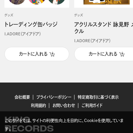
グッズ
グッズ
トレーディング缶バッジ
アクリルスタンド 詠見野 
クル
I.ADORE（アイアドア）
I.ADORE（アイアドア）
カートに入れる
カートに入れる
会社概要
プライバシーポリシー
特定商取引に基づく表示
利用規約
お問い合わせ
ご利用ガイド
KING
このサイトでは、サイトの利便性向上を目的に、Cookieを使用していま
RECORDS
す。