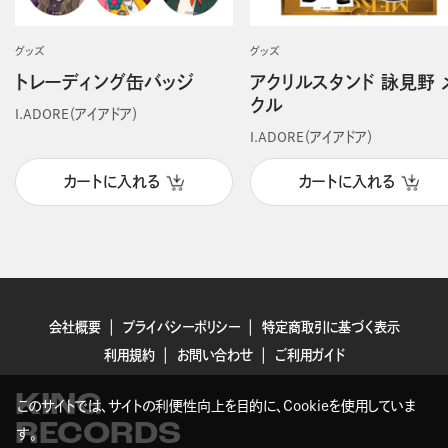
グッズ
グッズ
トレーディング缶バッジ
アクリルスタンド 詠見野 
クル
I.ADORE（アイアドア）
I.ADORE（アイアドア）
カートに入れる
カートに入れる
会社概要
プライバシーポリシー
特定商取引に基づく表示
利用規約
お問い合わせ
ご利用ガイド
KING
このサイトでは、サイトの利便性向上を目的に、Cookieを使用していま
RECORDS
す。