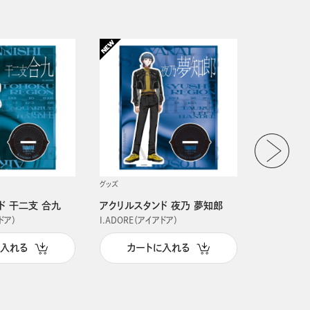
グッズ
グッズ
ド 干二支 合九
アクリルスタンド 夜乃 夢知郎
アクリルス
ドア）
I.ADORE（アイアドア）
I.ADORE（
に入れる
カートに入れる
カー