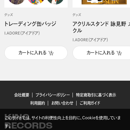
グッズ
グッズ
トレーディング缶バッジ
アクリルスタンド 詠見野 
クル
I.ADORE（アイアドア）
I.ADORE（アイアドア）
カートに入れる
カートに入れる
会社概要
プライバシーポリシー
特定商取引に基づく表示
利用規約
お問い合わせ
ご利用ガイド
KING
このサイトでは、サイトの利便性向上を目的に、Cookieを使用していま
RECORDS
す。