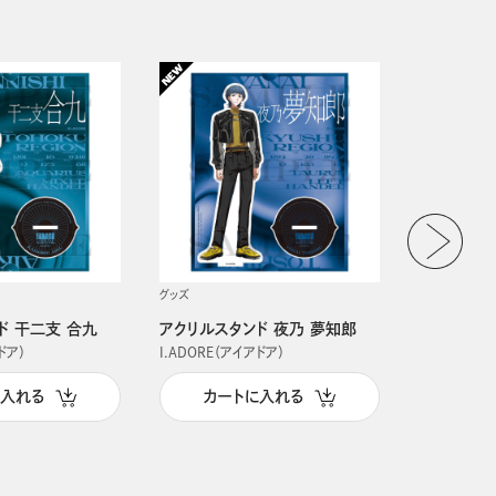
グッズ
グッズ
ド 干二支 合九
アクリルスタンド 夜乃 夢知郎
アクリルス
ドア）
I.ADORE（アイアドア）
I.ADORE（
に入れる
カートに入れる
カー