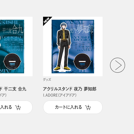
グッズ
グッズ
ド 干二支 合九
アクリルスタンド 夜乃 夢知郎
アクリルス
ドア）
I.ADORE（アイアドア）
I.ADORE（
に入れる
カートに入れる
カー