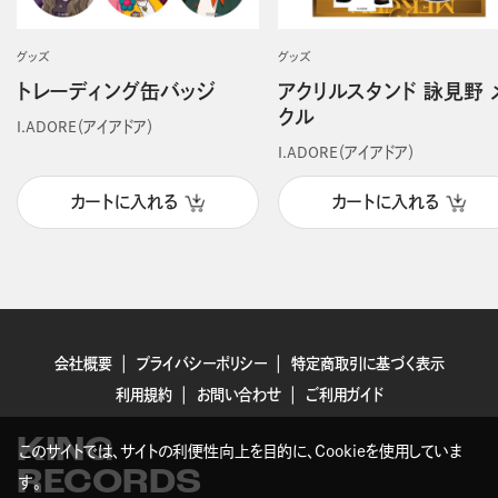
グッズ
グッズ
トレーディング缶バッジ
アクリルスタンド 詠見野 
クル
I.ADORE（アイアドア）
I.ADORE（アイアドア）
カートに入れる
カートに入れる
会社概要
プライバシーポリシー
特定商取引に基づく表示
利用規約
お問い合わせ
ご利用ガイド
KING
このサイトでは、サイトの利便性向上を目的に、Cookieを使用していま
RECORDS
す。