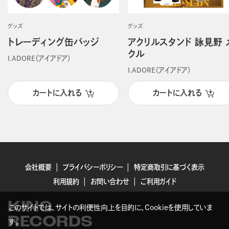
グッズ
グッズ
トレーディング缶バッジ
アクリルスタンド 詠見野 
クル
I.ADORE（アイアドア）
I.ADORE（アイアドア）
カートに入れる
カートに入れる
会社概要
プライバシーポリシー
特定商取引に基づく表示
利用規約
お問い合わせ
ご利用ガイド
KING
このサイトでは、サイトの利便性向上を目的に、Cookieを使用していま
RECORDS
す。