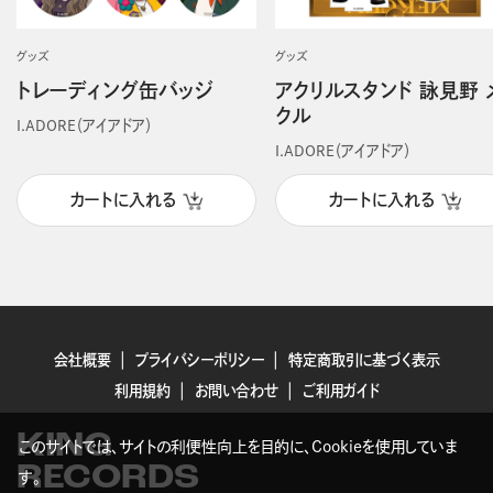
グッズ
グッズ
トレーディング缶バッジ
アクリルスタンド 詠見野 
クル
I.ADORE（アイアドア）
I.ADORE（アイアドア）
カートに入れる
カートに入れる
会社概要
プライバシーポリシー
特定商取引に基づく表示
利用規約
お問い合わせ
ご利用ガイド
KING
このサイトでは、サイトの利便性向上を目的に、Cookieを使用していま
RECORDS
す。