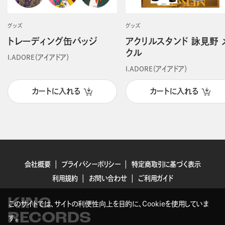
グッズ
グッズ
トレーディング缶バッジ
アクリルスタンド 詠見野 
クル
I.ADORE（アイアドア）
I.ADORE（アイアドア）
カートに入れる
カートに入れる
会社概要
プライバシーポリシー
特定商取引に基づく表示
利用規約
お問い合わせ
ご利用ガイド
KING
このサイトでは、サイトの利便性向上を目的に、Cookieを使用していま
RECORDS
す。