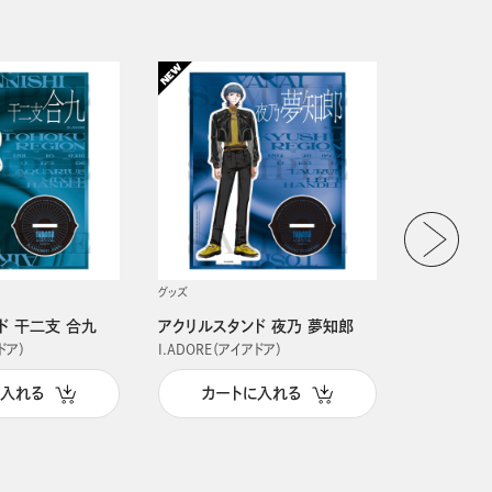
グッズ
グッズ
ド 干二支 合九
アクリルスタンド 夜乃 夢知郎
アクリルス
ドア）
I.ADORE（アイアドア）
I.ADORE（
に入れる
カートに入れる
カー