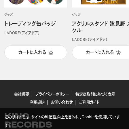
グッズ
グッズ
トレーディング缶バッジ
アクリルスタンド 詠見野 
クル
I.ADORE（アイアドア）
I.ADORE（アイアドア）
カートに入れる
カートに入れる
会社概要
プライバシーポリシー
特定商取引に基づく表示
利用規約
お問い合わせ
ご利用ガイド
KING
このサイトでは、サイトの利便性向上を目的に、Cookieを使用していま
RECORDS
す。