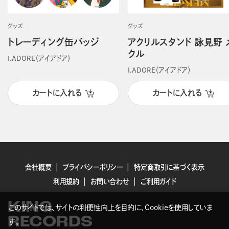
グッズ
グッズ
トレーディング缶バッジ
アクリルスタンド 詠見野 
クル
I.ADORE（アイアドア）
I.ADORE（アイアドア）
カートに入れる
カートに入れる
会社概要
プライバシーポリシー
特定商取引に基づく表示
利用規約
お問い合わせ
ご利用ガイド
KING
このサイトでは、サイトの利便性向上を目的に、Cookieを使用していま
RECORDS
す。