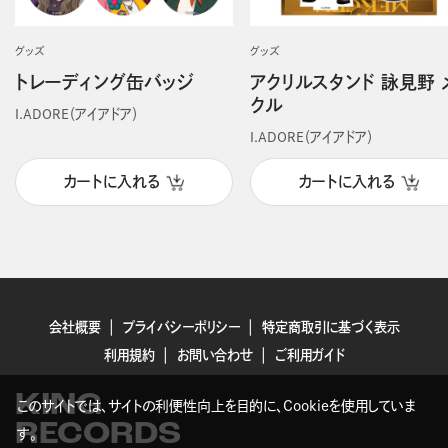
グッズ
グッズ
トレーディング缶バッジ
アクリルスタンド 詠見野 
クル
I.ADORE（アイアドア）
I.ADORE（アイアドア）
カートに入れる
カートに入れる
会社概要
プライバシーポリシー
特定商取引に基づく表示
利用規約
お問い合わせ
ご利用ガイド
KING
このサイトでは、サイトの利便性向上を目的に、Cookieを使用していま
RECORDS
す。