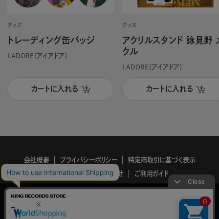
グッズ
グッズ
トレーディング缶バッジ
アクリルスタンド 詠見野 
クル
I.ADORE（アイアドア）
I.ADORE（アイアドア）
カートに入れる
カートに入れる
会社概要
プライバシーポリシー
特定商取引に基づく表示
利用規約
お問い合わせ
ご利用ガイド
KING
このサイトでは、サイトの利便性向上を目的に、Cookieを使用していま
RECORDS
す。