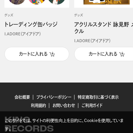
グッズ
グッズ
トレーディング缶バッジ
アクリルスタンド 詠見野 
クル
I.ADORE（アイアドア）
I.ADORE（アイアドア）
カートに入れる
カートに入れる
会社概要
プライバシーポリシー
特定商取引に基づく表示
利用規約
お問い合わせ
ご利用ガイド
KING
このサイトでは、サイトの利便性向上を目的に、Cookieを使用していま
RECORDS
す。