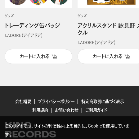
グッズ
グッズ
トレーディング缶バッジ
アクリルスタンド 詠見野 
クル
I.ADORE（アイアドア）
I.ADORE（アイアドア）
カートに入れる
カートに入れる
会社概要
プライバシーポリシー
特定商取引に基づく表示
利用規約
お問い合わせ
ご利用ガイド
KING
このサイトでは、サイトの利便性向上を目的に、Cookieを使用していま
RECORDS
す。