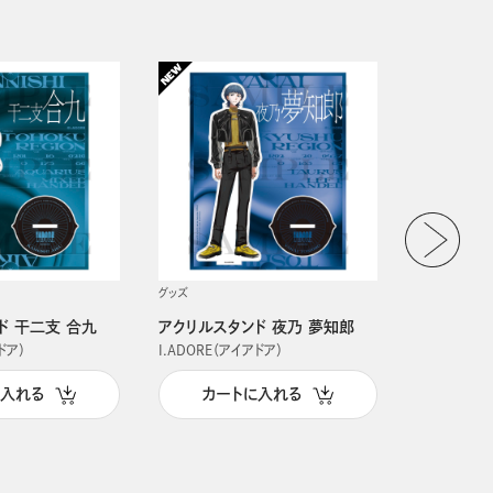
グッズ
グッズ
ド 干二支 合九
アクリルスタンド 夜乃 夢知郎
アクリルス
ドア）
I.ADORE（アイアドア）
I.ADORE（
に入れる
カートに入れる
カー