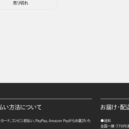
売り切れ
払い方法について
お届け・配
カード、コンビニ前払い、PayPay、Amazon Payからお選びいた
●送料
。
全国一律：770円（