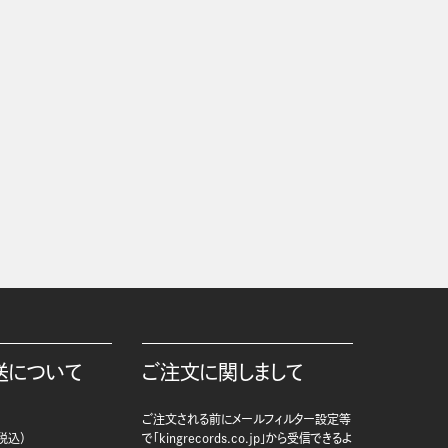
送について
ご注文に関しまして
ご注文される前にメールフィルター設定等
税込）
で「kingrecords.co.jp」から受信できるよ