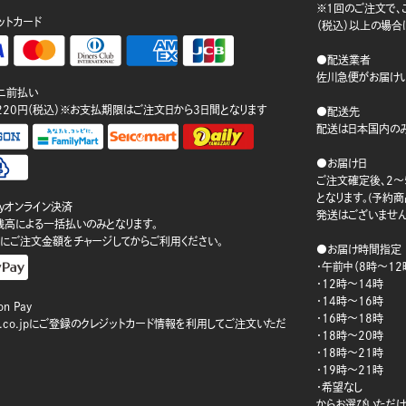
※1回のご注文で、ご
ットカード
（税込）以上の場合
●配送業者
佐川急便がお届けい
ニ前払い
220円（税込）※お支払期限はご注文日から3日間となります
●配送先
配送は日本国内のみ
●お届け日
ご注文確定後、2～
となります。(予約
ayオンライン決済
発送はございません
ay残高による一括払いのみとなります。
にご注文金額をチャージしてからご利用ください。
●お届け時間指定
・午前中（8時～12
・12時～14時
・14時～16時
n Pay
・16時～18時
on.co.jpにご登録のクレジットカード情報を利用してご注文いただ
・18時～20時
・18時～21時
・19時～21時
・希望なし
からお選びいただけ