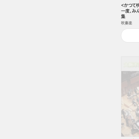
＜かつて
一度、み
集
吹奏楽