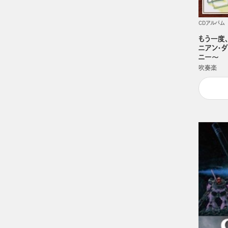
CDアルバム
もう一度
ニアン・ダ
ニー～
吹奏楽