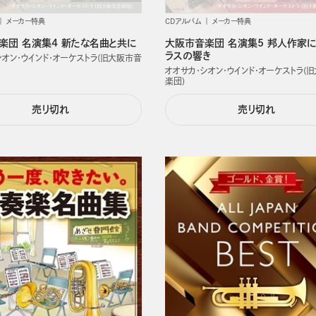
メーカー特典
CDアルバム
メーカー特典
楽団 名演集4 新たな名曲と共に
大阪市音楽団 名演集5 邦人作家に
ラスの響き
シオン・ウインド・オーケストラ(旧大阪市音
オオサカ・シオン・ウインド・オーケストラ(
楽団)
売り切れ
売り切れ