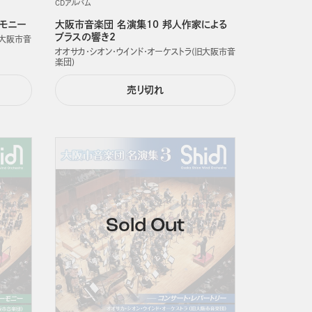
CDアルバム
ーモニー
大阪市音楽団 名演集10 邦人作家による
ブラスの響き2
旧大阪市音
オオサカ・シオン・ウインド・オーケストラ(旧大阪市音
楽団)
売り切れ