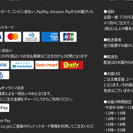
カード、コンビニ前払い、PayPay、Amazon Payからお選びいた
●送料
。
全国一律：770円（
※1回のご注文で、ご
ットカード
（税込）以上の場合
●配送業者
佐川急便がお届けい
ニ前払い
220円（税込）※お支払期限はご注文日から3日間となります
●配送先
配送は日本国内のみ
●お届け日
ご注文確定後、2～
となります。(予約
ayオンライン決済
発送はございません
ay残高による一括払いのみとなります。
にご注文金額をチャージしてからご利用ください。
●お届け時間指定
・午前中（8時～12
・12時～14時
・14時～16時
n Pay
・16時～18時
on.co.jpにご登録のクレジットカード情報を利用してご注文いただ
・18時～20時