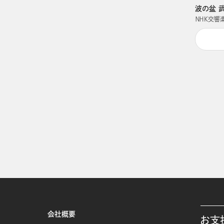
波の盆 
ＮＨＫ交響
会社概要
お支