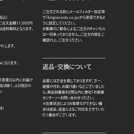
ご注文される前にメールフィルター設定等
税込）
で「kingrecords.co.jp」から受信できるよ
注文金額11,000円
うに設定してください。
は送料無料となります。
お客様のご都合によるご注文のキャンセル
は一切承っておりません。ご注文内容をご
確認の上、ご注文ください。
たします。
になります。
返品・交換について
5営業日以内にお届け
品質には万全を期しておりますが、万一、
商品は除く、土日祝日の
破損や汚れ、お届け違いなどございました
)
ら、商品到着後8日間以内に弊社「お客様
センター」へお問い合わせください。
※在庫状況によりお取替えができない場
時）
合は返品、返金によるご対応をさせていた
だく場合がございます。