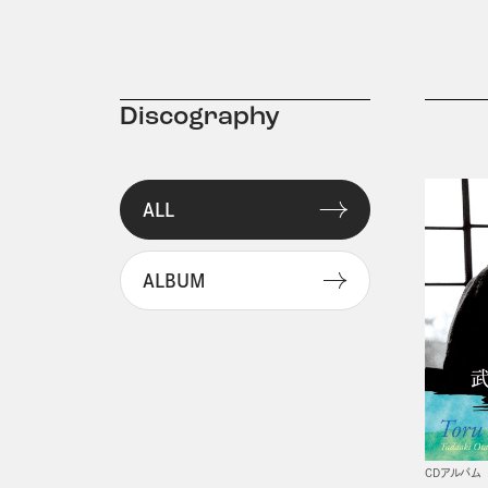
Discography
ALL
ALBUM
CDアルバム