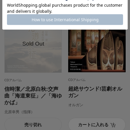
CDアルバム
CDアルバム
超絶サウンド!芸劇オル
信時潔／北原白秋:交声
ガン
曲「海道東征」／「海ゆ
かば」
オルガン
北原幸男（指揮）
売り切れ
カートに入れる