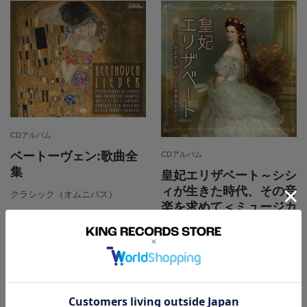
CDアルバム
ベートーヴェン:歌曲全
CDアルバム
集
皇妃エリザベート～シシ
ィが生きた時代、その音
クラシック（オムニバス）
楽を求めて＜ミュージカ
ル女子に贈るクラシック
音楽集＞
ミュージカル
カートに入れる
カートに入れる