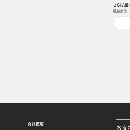
さらば星
鳳城朋美
会社概要
お支