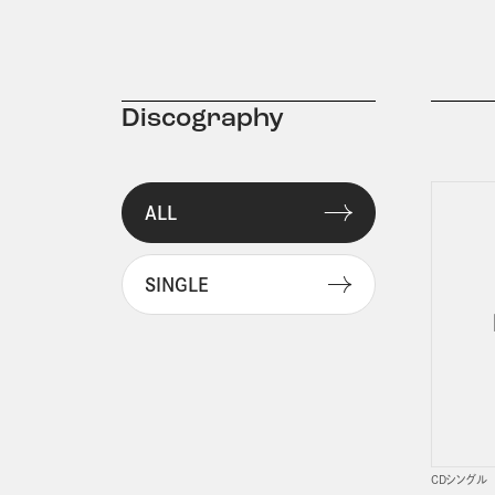
Discography
ALL
SINGLE
CDシングル