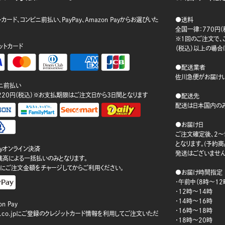
カード、コンビニ前払い、PayPay、Amazon Payからお選びいた
●送料
。
全国一律：770円（
※1回のご注文で、ご
ットカード
（税込）以上の場合
●配送業者
佐川急便がお届けい
ニ前払い
220円（税込）※お支払期限はご注文日から3日間となります
●配送先
配送は日本国内のみ
●お届け日
ご注文確定後、2～
となります。(予約
ayオンライン決済
発送はございません
ay残高による一括払いのみとなります。
にご注文金額をチャージしてからご利用ください。
●お届け時間指定
・午前中（8時～12
・12時～14時
・14時～16時
n Pay
・16時～18時
on.co.jpにご登録のクレジットカード情報を利用してご注文いただ
・18時～20時