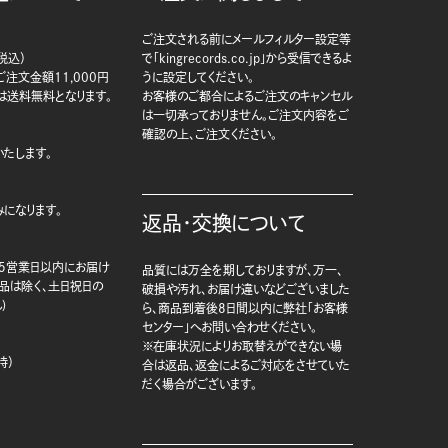
ご注文される前にメールフィルター設定等
税込）
で「kingrecords.co.jp」から受信できるよ
注文金額11,000円
うに設定してください。
は送料無料となります。
お客様のご都合によるご注文のキャンセル
は一切承っておりません。ご注文内容をご
確認の上、ご注文ください。
たします。
になります。
返品・交換について
5営業日以内にお届け
品質には万全を期しておりますが、万一、
商品は除く、土日祝日の
破損や汚れ、お届け違いなどございました
)
ら、商品到着後8日間以内に弊社「お客様
センター」へお問い合わせください。
※在庫状況によりお取替えができない場
時）
合は返品、返金によるご対応をさせていた
だく場合がございます。