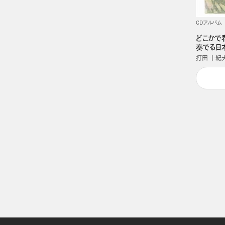
CDアルバム
どこかで
奏でる日本の
打田 十紀