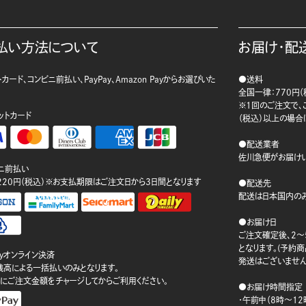
払い方法について
お届け・配
カード、コンビニ前払い、PayPay、Amazon Payからお選びいた
●送料
。
全国一律：770円（
※1回のご注文で、ご
ットカード
（税込）以上の場合
●配送業者
佐川急便がお届けい
ニ前払い
220円（税込）※お支払期限はご注文日から3日間となります
●配送先
配送は日本国内のみ
●お届け日
ご注文確定後、2～
となります。(予約
ayオンライン決済
発送はございません
ay残高による一括払いのみとなります。
にご注文金額をチャージしてからご利用ください。
●お届け時間指定
・午前中（8時～12