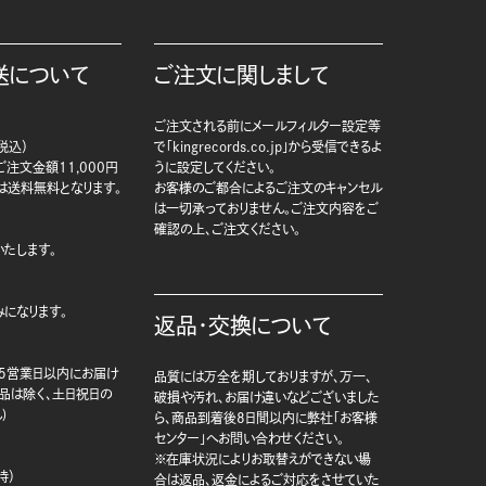
送について
ご注文に関しまして
ご注文される前にメールフィルター設定等
税込）
で「kingrecords.co.jp」から受信できるよ
注文金額11,000円
うに設定してください。
は送料無料となります。
お客様のご都合によるご注文のキャンセル
は一切承っておりません。ご注文内容をご
確認の上、ご注文ください。
たします。
になります。
返品・交換について
5営業日以内にお届け
品質には万全を期しておりますが、万一、
商品は除く、土日祝日の
破損や汚れ、お届け違いなどございました
)
ら、商品到着後8日間以内に弊社「お客様
センター」へお問い合わせください。
※在庫状況によりお取替えができない場
時）
合は返品、返金によるご対応をさせていた