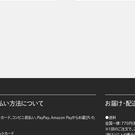
払い方法について
お届け・配
カード、コンビニ前払い、PayPay、Amazon Payからお選びいた
●送料
。
全国一律：770円（
※1回のご注文で、ご
ットカード
（税込）以上の場合