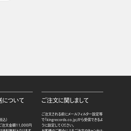
送について
ご注文に関しまして
ご注文される前にメールフィルター設定等
税込）
で「kingrecords.co.jp」から受信できるよ
注文金額11,000円
うに設定してください。
は送料無料となります。
お客様のご都合によるご注文のキャンセル