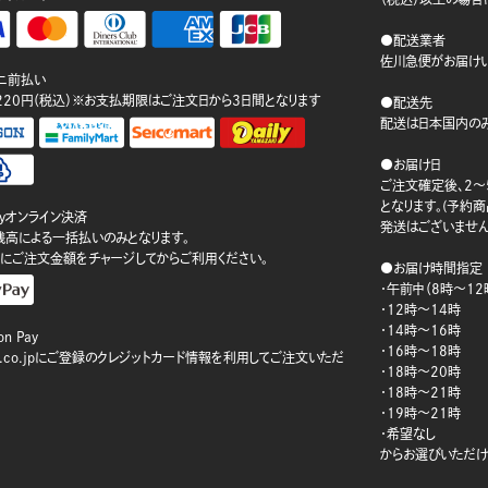
●配送業者
佐川急便がお届けい
ニ前払い
220円（税込）※お支払期限はご注文日から3日間となります
●配送先
配送は日本国内のみ
●お届け日
ご注文確定後、2～
となります。(予約
ayオンライン決済
発送はございません
ay残高による一括払いのみとなります。
にご注文金額をチャージしてからご利用ください。
●お届け時間指定
・午前中（8時～12
・12時～14時
・14時～16時
n Pay
・16時～18時
on.co.jpにご登録のクレジットカード情報を利用してご注文いただ
・18時～20時
・18時～21時
・19時～21時
・希望なし
からお選びいただけ