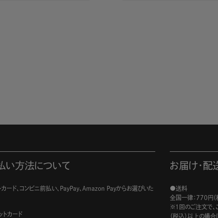
払い方法について
お届け・配
カード、コンビニ前払い、PayPay、Amazon Payからお選びいた
●送料
。
全国一律：770円（
※1回のご注文で、ご
ットカード
（税込）以上の場合