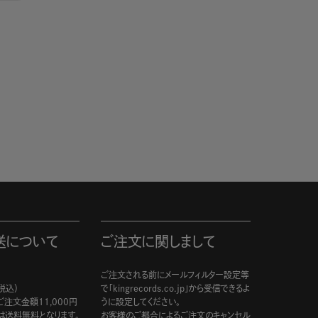
送について
ご注文に関しまして
ご注文される前にメールフィルター設定等
税込）
で「kingrecords.co.jp」から受信できるよ
注文金額11,000円
うに設定してください。
は送料無料となります。
お客様のご都合によるご注文のキャンセル