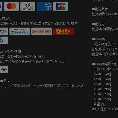
●配送業者
佐川急便がお届けい
ニ前払い
220円（税込）※お支払期限はご注文日から3日間となります
●配送先
配送は日本国内のみ
●お届け日
ご注文確定後、2～
となります。(予約
ayオンライン決済
発送はございません
ay残高による一括払いのみとなります。
にご注文金額をチャージしてからご利用ください。
●お届け時間指定
・午前中（8時～12
・12時～14時
・14時～16時
n Pay
・16時～18時
on.co.jpにご登録のクレジットカード情報を利用してご注文いただ
・18時～20時
・18時～21時
・19時～21時
・希望なし
からお選びいただけ