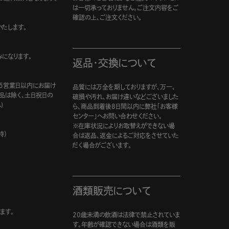
は一切承っておりません。ご注文内容をご
確認の上、ご注文ください。
たします。
になります。
返品・交換について
5営業日以内にお届け
品質には万全を期しておりますが、万一、
商品は除く、土日祝日の
破損や汚れ、お届け違いなどございました
)
ら、商品到着後8日間以内に弊社「お客様
センター」へお問い合わせください。
※在庫状況によりお取替えができない場
時）
合は返品、返金によるご対応をさせていた
だく場合がございます。
酒類販売について
ます。
20歳未満の飲酒は法律で禁止されていま
す。年齢が確認できない場合は酒類を販