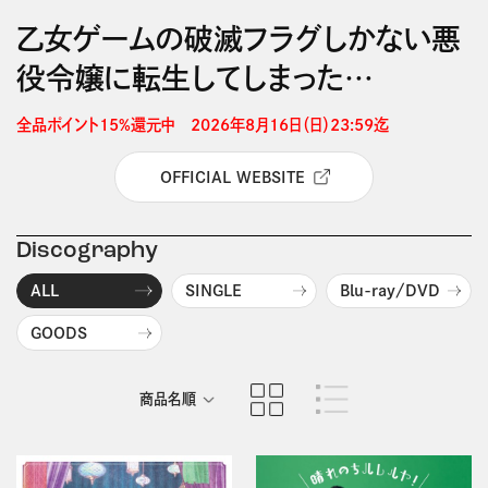
乙女ゲームの破滅フラグしかない悪
役令嬢に転生してしまった…
全品ポイント15%還元中　2026年8月16日（日）23:59迄 
OFFICIAL WEBSITE
Discography
ALL
SINGLE
Blu-ray/DVD
GOODS
商品名順
発売日順