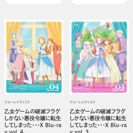
ブルーレイディスク
ブルーレイディスク
乙女ゲームの破滅フラグ
乙女ゲームの破滅フラグ
しかない悪役令嬢に転生
しかない悪役令嬢に転生
してしまった・・・X Blu-ra
してしまった・・・X Blu-ra
y vol．4
y vol．3