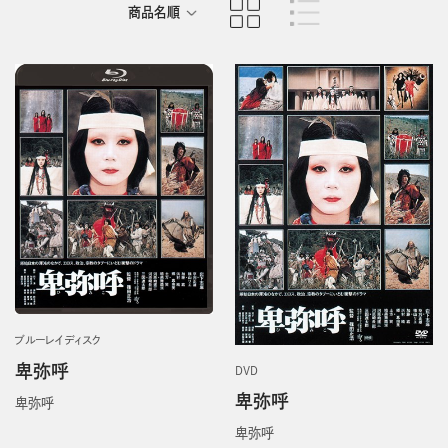
商品名順
発売日順
ブルーレイディスク
卑弥呼
DVD
卑弥呼
卑弥呼
卑弥呼