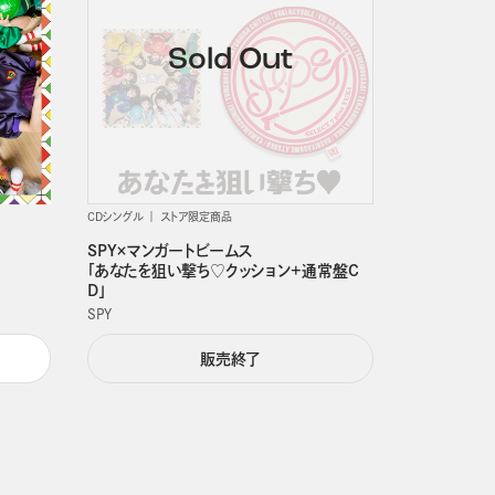
CDシングル
ストア限定商品
SPY×マンガートビームス
「あなたを狙い撃ち♡クッション+通常盤C
D」
SPY
販売終了