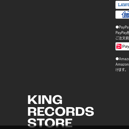
●PayP
PayP
ご注文前
●Amazo
Amaz
けます。
KING
RECORDS
STORE