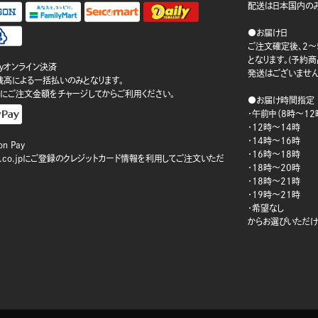
配送は日本国内のみ
●お届け日
ご注文確定後、2～
となります。(予約
ayオンライン決済
発送はございません
ay残高による一括払いのみとなります。
にご注文金額をチャージしてからご利用ください。
●お届け時間指定
・午前中（8時～12
・12時～14時
・14時～16時
n Pay
・16時～18時
on.co.jpにご登録のクレジットカード情報を利用してご注文いただ
・18時～20時
・18時～21時
・19時～21時
・希望なし
からお選びいただけ