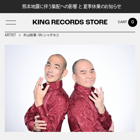
熊本地震に伴う集配への影響 と 夏季休業のお知らせ
KING RECORDS STORE
0
ARTIST
木山裕策・Mr.シャチホコ
LOG IN