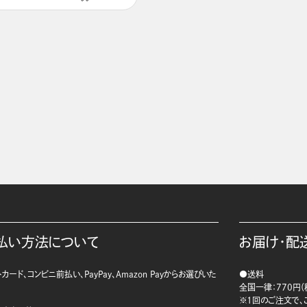
払い方法について
お届け・配
カード、コンビニ前払い、PayPay、Amazon Payからお選びいた
●送料
。
全国一律：770円（
※1回のご注文で、ご