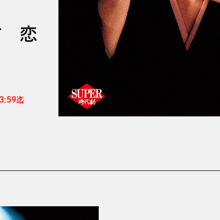
す 恋
:59迄 