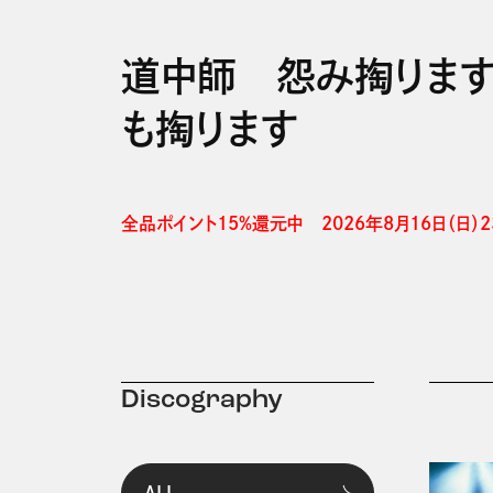
道中師 怨み掏りま
も掏ります
全品ポイント15%還元中　2026年8月16日（日）23
Discography