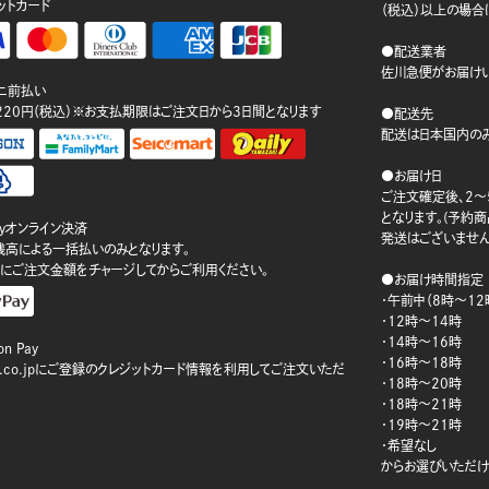
ットカード
（税込）以上の場合
●配送業者
佐川急便がお届けい
ニ前払い
220円（税込）※お支払期限はご注文日から3日間となります
●配送先
配送は日本国内のみ
●お届け日
ご注文確定後、2～
となります。(予約
ayオンライン決済
発送はございません
ay残高による一括払いのみとなります。
にご注文金額をチャージしてからご利用ください。
●お届け時間指定
・午前中（8時～12
・12時～14時
・14時～16時
n Pay
・16時～18時
on.co.jpにご登録のクレジットカード情報を利用してご注文いただ
・18時～20時
・18時～21時
・19時～21時
・希望なし
からお選びいただけ