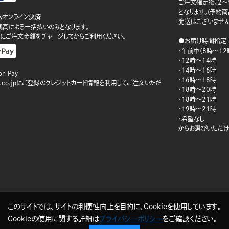
ご注文確定後、2～
となります。(予約
ayオンライン決済
発送はございません
ay残高による一括払いのみとなります。
にご注文金額をチャージしてからご利用ください。
●お届け時間指定
・午前中（8時～12
・12時～14時
・14時～16時
n Pay
・16時～18時
on.co.jpにご登録のクレジットカード情報を利用してご注文いただ
・18時～20時
・18時～21時
・19時～21時
・希望なし
からお選びいただけ
このサイトでは、サイトの利便性向上を目的に、Cookieを使用しています。
Cookieの使用に関する詳細は
プライバシーポリシー
をご確認ください。