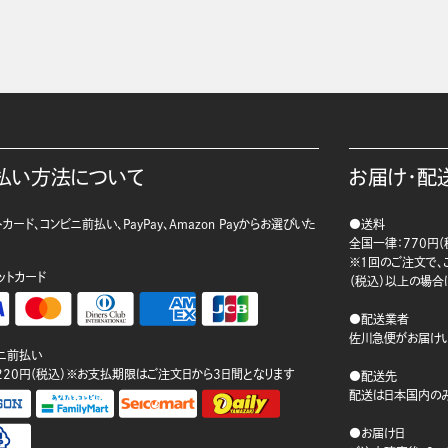
払い方法について
お届け・配
カード、コンビニ前払い、PayPay、Amazon Payからお選びいた
●送料
。
全国一律：770円（
※1回のご注文で、ご
ットカード
（税込）以上の場合
●配送業者
佐川急便がお届けい
ニ前払い
220円（税込）※お支払期限はご注文日から3日間となります
●配送先
配送は日本国内のみ
●お届け日