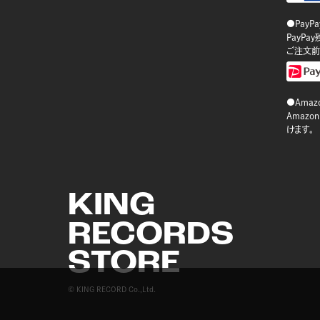
●PayP
PayP
ご注文前
●Amazo
Amaz
けます。
KING
RECORDS
STORE
© KING RECORD Co.,Ltd.