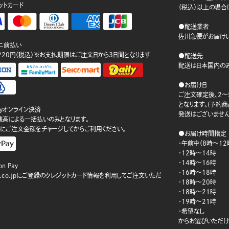
ットカード
（税込）以上の場合
●配送業者
佐川急便がお届けい
ニ前払い
220円（税込）※お支払期限はご注文日から3日間となります
●配送先
配送は日本国内のみ
●お届け日
ご注文確定後、2～
となります。(予約
ayオンライン決済
発送はございません
ay残高による一括払いのみとなります。
にご注文金額をチャージしてからご利用ください。
●お届け時間指定
・午前中（8時～12
・12時～14時
・14時～16時
n Pay
・16時～18時
on.co.jpにご登録のクレジットカード情報を利用してご注文いただ
・18時～20時
・18時～21時
・19時～21時
・希望なし
からお選びいただけ