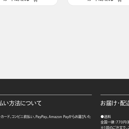
払い方法について
お届け・配
カード、コンビニ前払い、PayPay、Amazon Payからお選びいた
●送料
。
全国一律：770円（
※1回のご注文で、ご