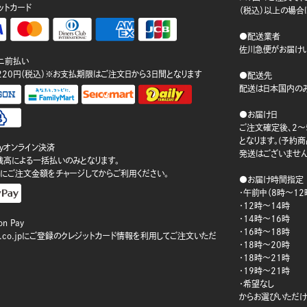
ットカード
（税込）以上の場合
●配送業者
佐川急便がお届けい
ニ前払い
220円（税込）※お支払期限はご注文日から3日間となります
●配送先
配送は日本国内のみ
●お届け日
ご注文確定後、2～
となります。(予約
ayオンライン決済
発送はございません
ay残高による一括払いのみとなります。
にご注文金額をチャージしてからご利用ください。
●お届け時間指定
・午前中（8時～12
・12時～14時
・14時～16時
n Pay
・16時～18時
on.co.jpにご登録のクレジットカード情報を利用してご注文いただ
・18時～20時
・18時～21時
・19時～21時
・希望なし
からお選びいただけ