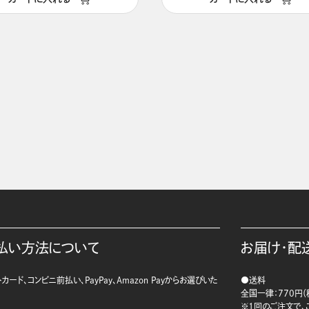
払い方法について
お届け・配
カード、コンビニ前払い、PayPay、Amazon Payからお選びいた
●送料
。
全国一律：770円（
※1回のご注文で、ご