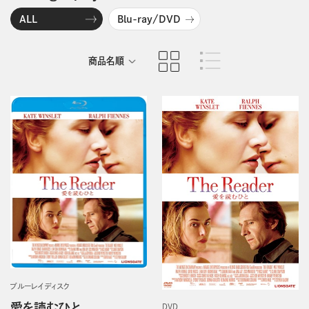
ALL
Blu-ray/DVD
商品名順
発売日順
ブルーレイディスク
愛を読むひと
DVD