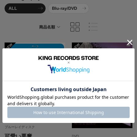
ALL
Blu-ray/DVD
商品名順
発売日順
ブルーレイディスク
可愛い悪魔
DVD