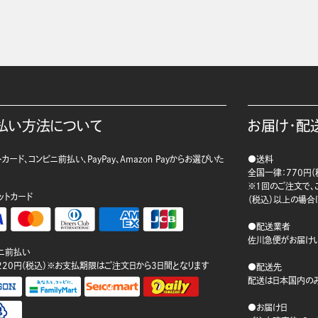
払い方法について
お届け・配
カード、コンビニ前払い、PayPay、Amazon Payからお選びいた
●送料
。
全国一律：770円（
※1回のご注文で、ご
ットカード
（税込）以上の場合
●配送業者
佐川急便がお届けい
ニ前払い
220円（税込）※お支払期限はご注文日から3日間となります
●配送先
配送は日本国内のみ
●お届け日