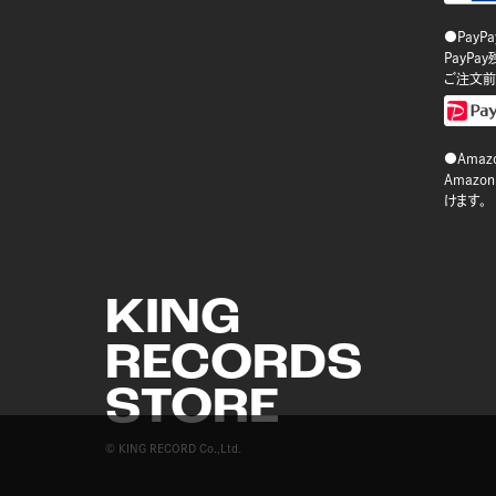
●PayP
PayP
ご注文前
●Amazo
Amaz
けます。
KING
RECORDS
STORE
© KING RECORD Co.,Ltd.