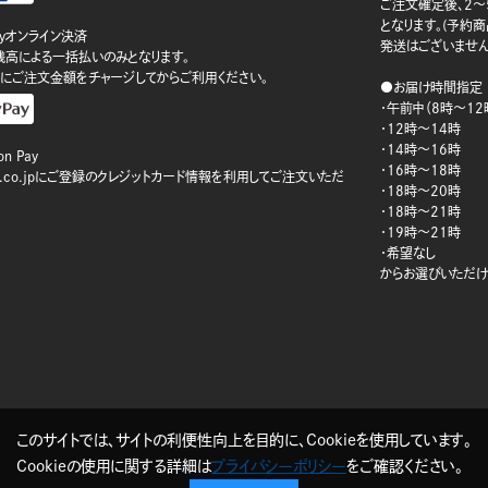
ご注文確定後、2～
となります。(予約
ayオンライン決済
発送はございません
ay残高による一括払いのみとなります。
にご注文金額をチャージしてからご利用ください。
●お届け時間指定
・午前中（8時～12
・12時～14時
・14時～16時
n Pay
・16時～18時
on.co.jpにご登録のクレジットカード情報を利用してご注文いただ
・18時～20時
・18時～21時
・19時～21時
・希望なし
からお選びいただけ
このサイトでは、サイトの利便性向上を目的に、Cookieを使用しています。
Cookieの使用に関する詳細は
プライバシーポリシー
をご確認ください。