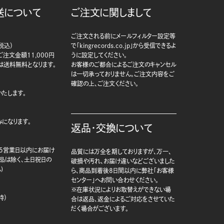
送について
ご注文に関しまして
ご注文される前にメールフィルター設定等
税込）
で「kingrecords.co.jp」から受信できるよ
注文金額11,000円
うに設定してください。
は送料無料となります。
お客様のご都合によるご注文のキャンセル
は一切承っておりません。ご注文内容をご
確認の上、ご注文ください。
たします。
になります。
返品・交換について
5営業日以内にお届け
品質には万全を期しておりますが、万一、
商品は除く、土日祝日の
破損や汚れ、お届け違いなどございました
)
ら、商品到着後8日間以内に弊社「お客様
センター」へお問い合わせください。
※在庫状況によりお取替えができない場
時）
合は返品、返金によるご対応をさせていた
だく場合がございます。