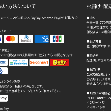
払い方法について
お届け・配
カード、コンビニ前払い、PayPay、Amazon Payからお選びいた
●送料
。
全国一律：770円（
※1回のご注文で、ご
ットカード
（税込）以上の場合
●配送業者
佐川急便がお届けい
ニ前払い
220円（税込）※お支払期限はご注文日から3日間となります
●配送先
配送は日本国内のみ
●お届け日
ご注文確定後、2～
となります。(予約
ayオンライン決済
発送はございません
ay残高による一括払いのみとなります。
にご注文金額をチャージしてからご利用ください。
●お届け時間指定
・午前中（8時～12
・12時～14時
・14時～16時
n Pay