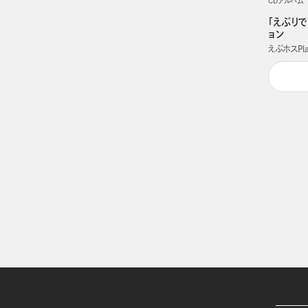
CDアルバム
「えぶりで
ョン
えぶホスPla