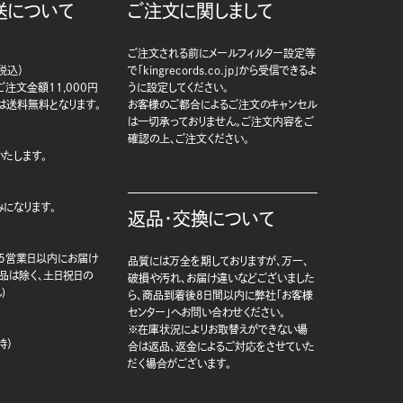
送について
ご注文に関しまして
ご注文される前にメールフィルター設定等
税込）
で「kingrecords.co.jp」から受信できるよ
注文金額11,000円
うに設定してください。
は送料無料となります。
お客様のご都合によるご注文のキャンセル
は一切承っておりません。ご注文内容をご
確認の上、ご注文ください。
たします。
になります。
返品・交換について
5営業日以内にお届け
品質には万全を期しておりますが、万一、
商品は除く、土日祝日の
破損や汚れ、お届け違いなどございました
)
ら、商品到着後8日間以内に弊社「お客様
センター」へお問い合わせください。
※在庫状況によりお取替えができない場
時）
合は返品、返金によるご対応をさせていた
だく場合がございます。