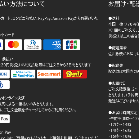
払い方法について
お届け・配
カード、コンビニ前払い、PayPay、Amazon Payからお選びいた
●送料
。
全国一律：770円（
※1回のご注文で、ご
ットカード
（税込）以上の場合
●配送業者
佐川急便がお届けい
ニ前払い
220円（税込）※お支払期限はご注文日から3日間となります
●配送先
配送は日本国内のみ
●お届け日
ご注文確定後、2～
となります。(予約
ayオンライン決済
発送はございません
ay残高による一括払いのみとなります。
にご注文金額をチャージしてからご利用ください。
●お届け時間指定
・午前中（8時～12
・12時～14時
・14時～16時
n Pay
・16時～18時
on.co.jpにご登録のクレジットカード情報を利用してご注文いただ