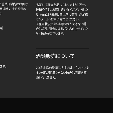
5営業日以内にお届け
品質には万全を期しておりますが、万一、
商品は除く、土日祝日の
破損や汚れ、お届け違いなどございました
)
ら、商品到着後8日間以内に弊社「お客様
センター」へお問い合わせください。
※在庫状況によりお取替えができない場
時）
合は返品、返金によるご対応をさせていた
だく場合がございます。
酒類販売について
ます。
20歳未満の飲酒は法律で禁止されていま
す。年齢が確認できない場合は酒類を販
売いたしません。