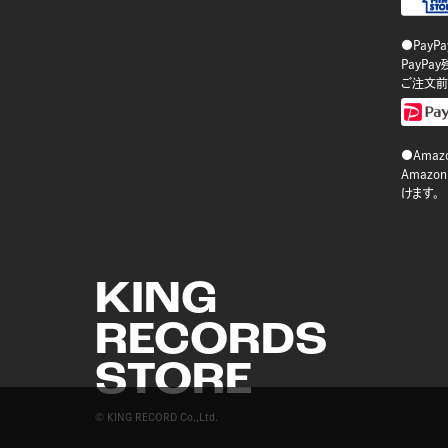
●PayP
PayP
ご注文前
●Amazo
Amaz
けます。
KING
RECORDS
STORE
© KING RECORD Co.,Ltd.