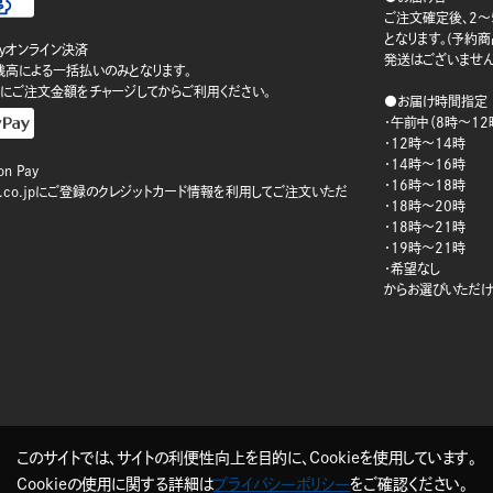
ご注文確定後、2～
となります。(予約
ayオンライン決済
発送はございません
ay残高による一括払いのみとなります。
にご注文金額をチャージしてからご利用ください。
●お届け時間指定
・午前中（8時～12
・12時～14時
・14時～16時
n Pay
・16時～18時
on.co.jpにご登録のクレジットカード情報を利用してご注文いただ
・18時～20時
・18時～21時
・19時～21時
・希望なし
からお選びいただけ
このサイトでは、サイトの利便性向上を目的に、Cookieを使用しています。
Cookieの使用に関する詳細は
プライバシーポリシー
をご確認ください。