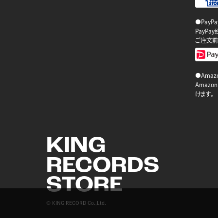
●PayP
PayP
ご注文前
●Amazo
Amaz
けます。
KING
RECORDS
STORE
© KING RECORD Co.,Ltd.