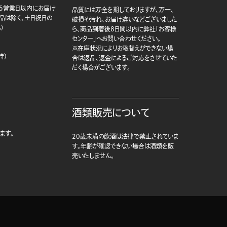
5営業日以内にお届け
品質には万全を期しておりますが、万一、
商品は除く、土日祝日の
破損や汚れ、お届け違いなどございました
)
ら、商品到着後8日間以内に弊社「お客様
センター」へお問い合わせください。
※在庫状況によりお取替えができない場
時）
合は返品、返金によるご対応をさせていた
だく場合がございます。
酒類販売について
ます。
20歳未満の飲酒は法律で禁止されていま
す。年齢が確認できない場合は酒類を販
売いたしません。