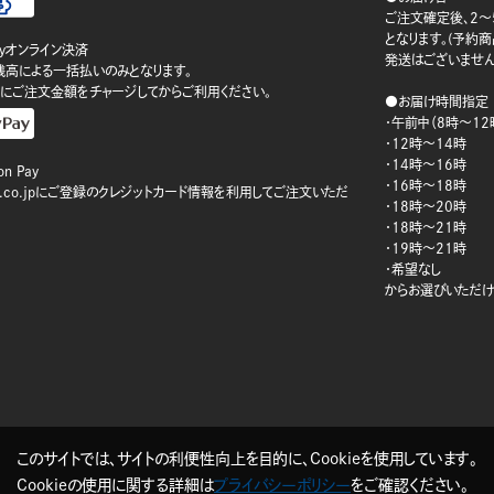
ご注文確定後、2～
となります。(予約
ayオンライン決済
発送はございません
ay残高による一括払いのみとなります。
にご注文金額をチャージしてからご利用ください。
●お届け時間指定
・午前中（8時～12
・12時～14時
・14時～16時
n Pay
・16時～18時
on.co.jpにご登録のクレジットカード情報を利用してご注文いただ
・18時～20時
・18時～21時
・19時～21時
・希望なし
からお選びいただけ
このサイトでは、サイトの利便性向上を目的に、Cookieを使用しています。
Cookieの使用に関する詳細は
プライバシーポリシー
をご確認ください。