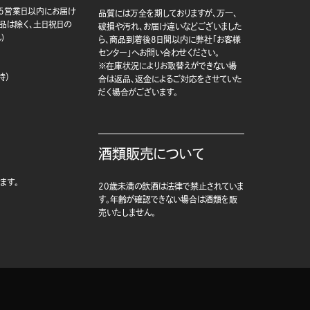
5営業日以内にお届け
品質には万全を期しておりますが、万一、
商品は除く、土日祝日の
破損や汚れ、お届け違いなどございました
)
ら、商品到着後8日間以内に弊社「お客様
センター」へお問い合わせください。
※在庫状況によりお取替えができない場
時）
合は返品、返金によるご対応をさせていた
だく場合がございます。
酒類販売について
ます。
20歳未満の飲酒は法律で禁止されていま
す。年齢が確認できない場合は酒類を販
売いたしません。