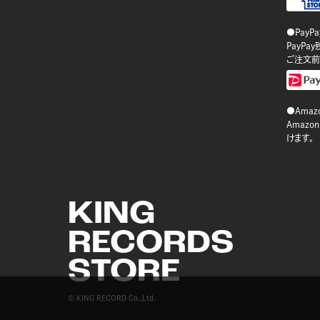
●PayP
PayP
ご注文前
●Amazo
Amaz
けます。
KING
RECORDS
STORE
© KING RECORD Co.,Ltd.