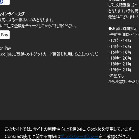
ご注文確定後、2～
となります。(予約
ayオンライン決済
発送はございません
ay残高による一括払いのみとなります。
にご注文金額をチャージしてからご利用ください。
●お届け時間指定
・午前中（8時～12
・12時～14時
・14時～16時
n Pay
・16時～18時
on.co.jpにご登録のクレジットカード情報を利用してご注文いただ
・18時～20時
・18時～21時
・19時～21時
・希望なし
からお選びいただけ
このサイトでは、サイトの利便性向上を目的に、Cookieを使用しています。
Cookieの使用に関する詳細は
プライバシーポリシー
をご確認ください。