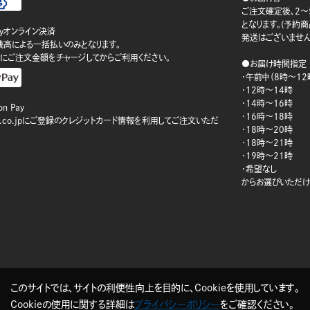
ご注文確定後、2～
となります。(予約
ayオンライン決済
発送はございません
ay残高による一括払いのみとなります。
にご注文金額をチャージしてからご利用ください。
●お届け時間指定
・午前中（8時～12
・12時～14時
・14時～16時
n Pay
・16時～18時
on.co.jpにご登録のクレジットカード情報を利用してご注文いただ
・18時～20時
・18時～21時
・19時～21時
・希望なし
からお選びいただけ
このサイトでは、サイトの利便性向上を目的に、Cookieを使用しています。
Cookieの使用に関する詳細は
プライバシーポリシー
をご確認ください。