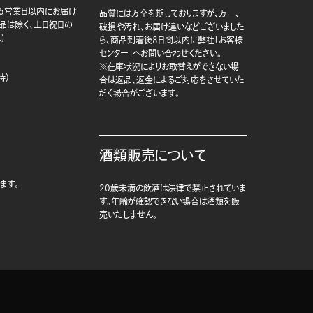
5営業日以内にお届け
品質には万全を期しておりますが、万一、
商品は除く、土日祝日の
破損や汚れ、お届け違いなどございました
)
ら、商品到着後8日間以内に弊社「お客様
センター」へお問い合わせください。
※在庫状況によりお取替えができない場
時）
合は返品、返金によるご対応をさせていた
だく場合がございます。
酒類販売について
ます。
20歳未満の飲酒は法律で禁止されていま
す。年齢が確認できない場合は酒類を販
売いたしません。