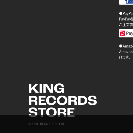
●PayP
PayP
ご注文前
●Amazo
Amaz
けます。
KING
RECORDS
STORE
© KING RECORD Co.,Ltd.