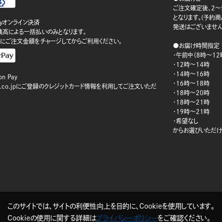
ご注文確定後、2～
となります。(予約
ayオンライン決済
発送はございません
ay残高による一括払いのみとなります。
にご注文金額をチャージしてからご利用ください。
●お届け時間指定
・午前中（8時～12
・12時～14時
・14時～16時
n Pay
・16時～18時
on.co.jpにご登録のクレジットカード情報を利用してご注文いただ
・18時～20時
・18時～21時
・19時～21時
・希望なし
からお選びいただけ
このサイトでは、サイトの利便性向上を目的に、Cookieを使用しています。
Cookieの使用に関する詳細は
プライバシーポリシー
をご確認ください。