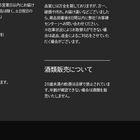
5営業日以内にお届け
品質には万全を期しておりますが、万一、
商品は除く、土日祝日の
破損や汚れ、お届け違いなどございました
)
ら、商品到着後8日間以内に弊社「お客様
センター」へお問い合わせください。
※在庫状況によりお取替えができない場
時）
合は返品、返金によるご対応をさせていた
だく場合がございます。
酒類販売について
ます。
20歳未満の飲酒は法律で禁止されていま
す。年齢が確認できない場合は酒類を販
売いたしません。