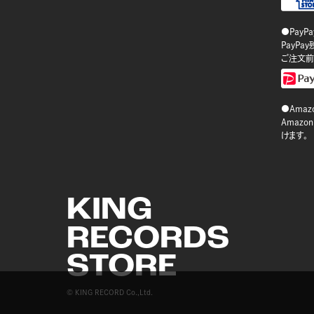
●PayP
PayP
ご注文前
●Amazo
Amaz
けます。
KING
RECORDS
STORE
© KING RECORD Co.,Ltd.