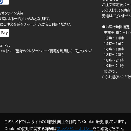
ご注文確定後、2～
となります。(予約
ayオンライン決済
発送はございません
ay残高による一括払いのみとなります。
にご注文金額をチャージしてからご利用ください。
●お届け時間指定
・午前中（8時～12
・12時～14時
・14時～16時
n Pay
・16時～18時
on.co.jpにご登録のクレジットカード情報を利用してご注文いただ
・18時～20時
・18時～21時
・19時～21時
・希望なし
からお選びいただけ
このサイトでは、サイトの利便性向上を目的に、Cookieを使用しています。
Cookieの使用に関する詳細は
プライバシーポリシー
をご確認ください。