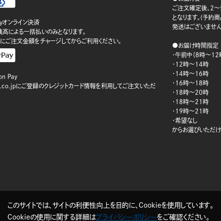
ご注文確定後、2～
となります。(予約
ayオンライン決済
発送はございません
ay残高による一括払いのみとなります。
にご注文金額をチャージしてからご利用ください。
●お届け時間指定
・午前中（8時～12
・12時～14時
・14時～16時
n Pay
・16時～18時
on.co.jpにご登録のクレジットカード情報を利用してご注文いただ
・18時～20時
・18時～21時
・19時～21時
・希望なし
からお選びいただけ
このサイトでは、サイトの利便性向上を目的に、Cookieを使用しています。
Cookieの使用に関する詳細は
プライバシーポリシー
をご確認ください。