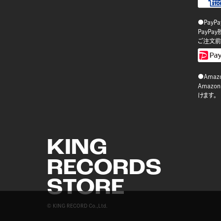
●PayP
PayP
ご注文前
●Amazo
Amaz
けます。
KING
RECORDS
STORE
© KING RECORD Co.,Ltd.