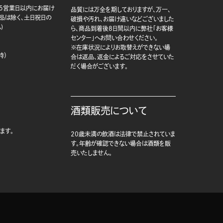
5営業日以内にお届け
品質には万全を期しておりますが、万一、
商品は除く、土日祝日の
破損や汚れ、お届け違いなどございました
)
ら、商品到着後8日間以内に弊社「お客様
センター」へお問い合わせください。
※在庫状況によりお取替えができない場
時）
合は返品、返金によるご対応をさせていた
だく場合がございます。
酒類販売について
ます。
20歳未満の飲酒は法律で禁止されていま
す。年齢が確認できない場合は酒類を販
売いたしません。