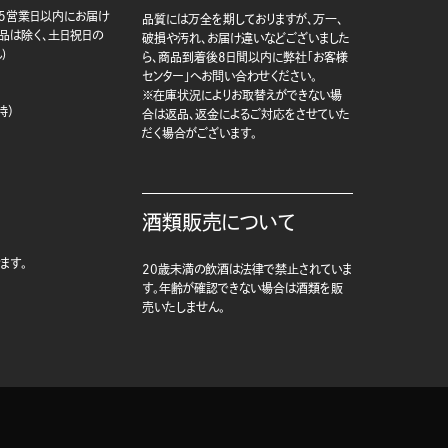
5営業日以内にお届け
品質には万全を期しておりますが、万一、
商品は除く、土日祝日の
破損や汚れ、お届け違いなどございました
)
ら、商品到着後8日間以内に弊社「お客様
センター」へお問い合わせください。
※在庫状況によりお取替えができない場
時）
合は返品、返金によるご対応をさせていた
だく場合がございます。
酒類販売について
ます。
20歳未満の飲酒は法律で禁止されていま
す。年齢が確認できない場合は酒類を販
売いたしません。