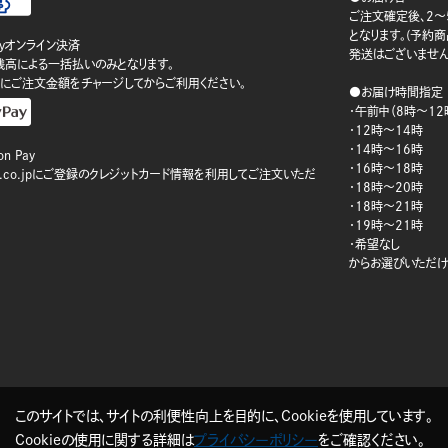
ご注文確定後、2～
となります。(予約
ayオンライン決済
発送はございません
ay残高による一括払いのみとなります。
にご注文金額をチャージしてからご利用ください。
●お届け時間指定
・午前中（8時～12
・12時～14時
・14時～16時
n Pay
・16時～18時
on.co.jpにご登録のクレジットカード情報を利用してご注文いただ
・18時～20時
・18時～21時
・19時～21時
・希望なし
からお選びいただけ
このサイトでは、サイトの利便性向上を目的に、Cookieを使用しています。
Cookieの使用に関する詳細は
プライバシーポリシー
をご確認ください。