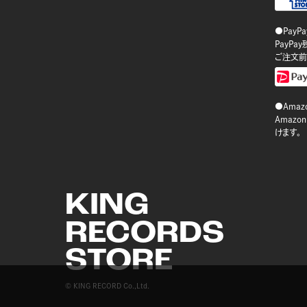
●PayP
PayP
ご注文前
●Amazo
Amaz
けます。
KING
RECORDS
STORE
© KING RECORD Co.,Ltd.