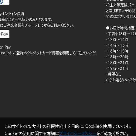
ご注文確定後、2～
となります。(予約
ayオンライン決済
発送はございません
ay残高による一括払いのみとなります。
にご注文金額をチャージしてからご利用ください。
●お届け時間指定
・午前中（8時～12
・12時～14時
・14時～16時
n Pay
・16時～18時
on.co.jpにご登録のクレジットカード情報を利用してご注文いただ
・18時～20時
・18時～21時
・19時～21時
・希望なし
からお選びいただけ
このサイトでは、サイトの利便性向上を目的に、Cookieを使用しています。
Cookieの使用に関する詳細は
プライバシーポリシー
をご確認ください。