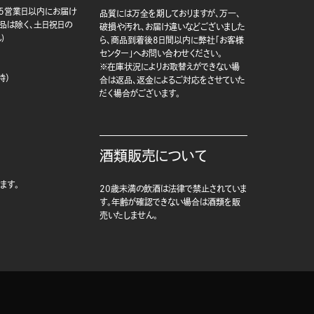
5営業日以内にお届け
品質には万全を期しておりますが、万一、
商品は除く、土日祝日の
破損や汚れ、お届け違いなどございました
)
ら、商品到着後8日間以内に弊社「お客様
センター」へお問い合わせください。
※在庫状況によりお取替えができない場
時）
合は返品、返金によるご対応をさせていた
だく場合がございます。
酒類販売について
ます。
20歳未満の飲酒は法律で禁止されていま
す。年齢が確認できない場合は酒類を販
売いたしません。