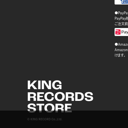
●PayP
PayP
ご注文前
●Amazo
Amaz
けます。
KING
RECORDS
STORE
© KING RECORD Co.,Ltd.