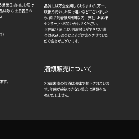
5営業日以内にお届け
品質には万全を期しておりますが、万一、
商品は除く、土日祝日の
破損や汚れ、お届け違いなどございました
)
ら、商品到着後8日間以内に弊社「お客様
センター」へお問い合わせください。
※在庫状況によりお取替えができない場
時）
合は返品、返金によるご対応をさせていた
だく場合がございます。
酒類販売について
ます。
20歳未満の飲酒は法律で禁止されていま
す。年齢が確認できない場合は酒類を販
売いたしません。