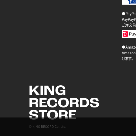
●PayP
PayP
ご注文前
●Amazo
Amaz
けます。
KING
RECORDS
STORE
© KING RECORD Co.,Ltd.