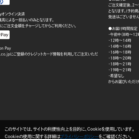
ご注文確定後、2～
となります。(予約
ayオンライン決済
発送はございません
ay残高による一括払いのみとなります。
にご注文金額をチャージしてからご利用ください。
●お届け時間指定
・午前中（8時～12
・12時～14時
・14時～16時
n Pay
・16時～18時
on.co.jpにご登録のクレジットカード情報を利用してご注文いただ
・18時～20時
・18時～21時
・19時～21時
・希望なし
からお選びいただけ
このサイトでは、サイトの利便性向上を目的に、Cookieを使用しています。
Cookieの使用に関する詳細は
プライバシーポリシー
をご確認ください。